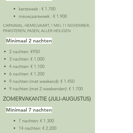
kerstweek : € 1.700
nieuwjaarsweek : € 1.900
CARNAVAL, HEMELVAART, 1 MEI, 11 NOVEMBER,
PINKSTEREN, PASEN, ALLER HEILIGEN
Minimaal 2 nachten
2 nachten: €950
3 nachten: € 1.000
4 nachten: € 1.100
6 nachten: € 1.200
9 nachten (met weekend): € 1.450
9 nachten (met 2 weekenden): € 1.700
ZOMERVAKANTIE (JULI-AUGUSTUS)
Minimaal 7 nachten
7 nachten: € 1.300
14 nachten: € 2.200