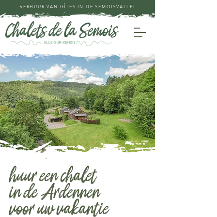
VERHUUR VAN GÎTES IN DE SEMOISVALLEI
huur een chalet
in de Ardennen
voor uw vakantie