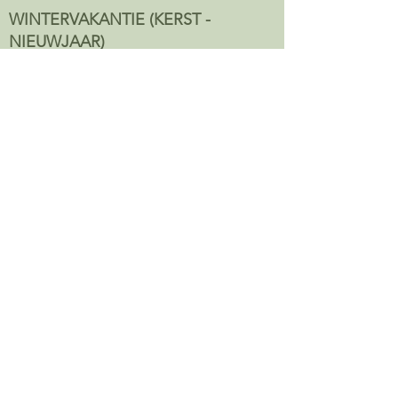
WINTERVAKANTIE (KERST -
NIEUWJAAR)
Minimaal 7 nachten
kerstweek : € 1.700
nieuwjaarsweek: € 1.900
VAKANTIES EN FEESTDAGEN
CARNAVAL, HEMELVAART, 1 MEI, 11 NOVEMBER,
PINKSTEREN, PASEN, ALLER HEILIGEN
Minimaal 2 nachten
2 nachten: €950
3 nachten: € 1.000
4 nachten: € 1.100
6 nachten: € 1.200
9 nachten (met weekend): € 1.450
9 nachten (met 2 weekenden): € 1.700