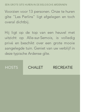
EEN GROTE GITE HUREN IN DE BELGISCHE ARDENNEN
Voorzien voor 13 personen. Onze te huren
gîte "Les Perlins" ligt afgelegen en toch
overal dichtbij.
Hij ligt op de top van een heuvel met
uitzicht op Alle-sur-Semois, is volledig
privé en beschikt over een grote mooie
aangelegde tuin. Geniet van uw verblijf in
deze typische Ardense gîte.
HOSTS
CHALET
RECREATIE