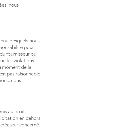
ées, nous
ntenu desquels nous
ponsabilité pour
 du fournisseur ou
uelles violations
au moment de la
’est pas raisonnable
tions, nous
mis au droit
ploitation en dehors
u créateur concerné.