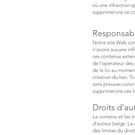
où une infraction s
supprimerons ce c
Responsabil
Notre site Web cont
n’avons aucune inf
ces contenus extern
de l’opérateur des 
de la loi au moment
création du lien. T
sans preuves concrè
supprimerons ces 
Droits d’au
Le contenu et les t
d’auteur belge. La 
des limites du droi