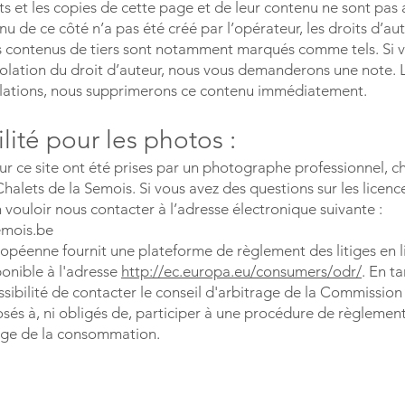
 et les copies de cette page et de leur contenu ne sont pas 
u de ce côté n’a pas été créé par l’opérateur, les droits d’aut
s contenus de tiers sont notamment marqués comme tels. Si v
iolation du droit d’auteur, nous vous demanderons une note. L
iolations, nous supprimerons ce contenu immédiatement.
ité pour les photos :
ur ce site ont été prises par un photographe professionnel, c
 Chalets de la Semois. Si vous avez des questions sur les licen
 vouloir nous contacter à l’adresse électronique suivante :
emois.be
péenne fournit une plateforme de règlement des litiges en l
ponible à l'adresse
http://ec.europa.eu/consumers/odr/
. En t
ssibilité de contacter le conseil d'arbitrage de la Commissi
és à, ni obligés de, participer à une procédure de règlement
rage de la consommation.