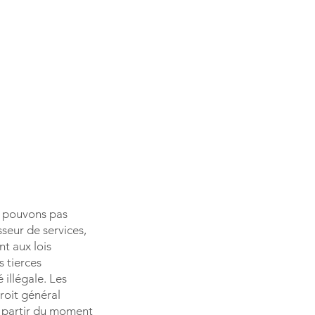
e pouvons pas
sseur de services,
t aux lois
 tierces
 illégale. Les
roit général
à partir du moment