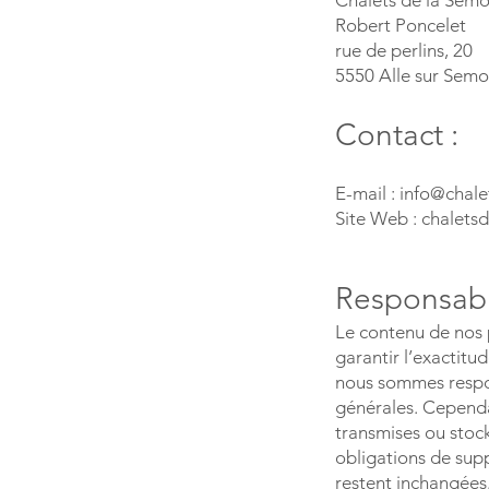
Chalets de la Semo
Robert Poncelet
rue de perlins, 20
5550 Alle sur Semo
Contact :
E-mail :
info@chale
Site Web : chalets
Responsabil
Le contenu de nos 
garantir l’exactitu
nous sommes respo
générales. Cependa
transmises ou stock
obligations de supp
restent inchangées